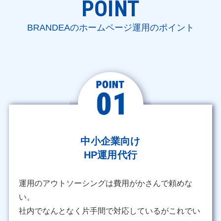
お問い合わせフォーム
POINT
052-228-7090
BRANDEAのホームページ運用のポイント
中小企業向け
HP運用代行
運用のアウトソーシングは費用がかさんで頼めな
い。
社内でなんとなく片手間で対応しているがこれでい