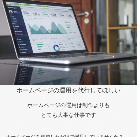
お知らせ
SERVICE
プロモーション事業部
リレーション事業部
クリエイト室
WORKS
事例紹介
ホームページの運用を代行してほしい
事業紹介
ホームページの運用は制作よりも
リクルート
とても大事な仕事です
特定商取引法に基づく表示
プライバシーポリシー
ホームページを作成しただけで満足していませんか？