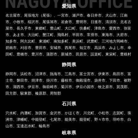
愛知県
名古屋市、尾張地方（尾張）、一宮市、瀬戸市、春日井市、犬山市、江南
市、小牧市、稲沢市、尾張旭市、岩倉市、豊明市、日進市、清須市、北名古
屋市、長久手市、東郷町、豊山町、大口町、扶桑町、津島市、愛西市、弥富
市、あま市、大治町、蟹江町、飛島村、半田市、常滑市、東海市、大府市、
知多市、阿久比町、東浦町、南知多町、美浜町、武豊町、三河地方岡崎市、
碧南市、刈谷市、豊田市、安城市、西尾市、知立市、高浜市、みよし市、幸
田町、豊橋市、豊川市、蒲郡市、新城市、田原市、設楽町、東栄町、豊根村
静岡県
静岡市、浜松市、沼津市、熱海市、三島市、富士宮市、伊東市、島田市、富
士市、磐田市、焼津市、掛川市、藤枝市、御殿場市、袋井市、下田市、裾野
市、湖西市、伊豆市、御前崎市、菊川市、伊豆の国市、牧之原市、賀茂郡、
田方郡、駿東郡、榛原郡、周智郡
石川県
穴水町、内灘町、加賀市、金沢市、かほく市、川北町、小松市、志賀町、珠
洲市、津幡町、中能登町、七尾市、能美市、能登町、野々市市、羽咋市、白
山市、宝達志水町、輪島市
岐阜県