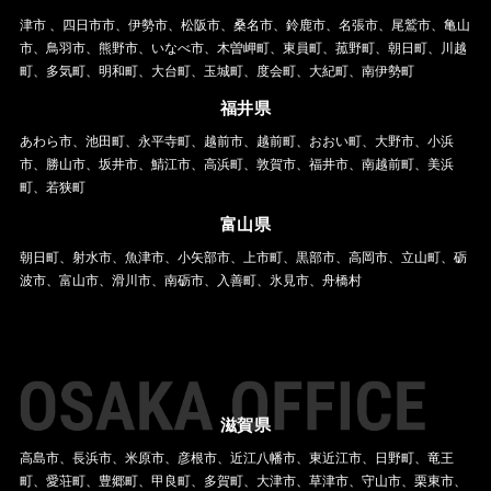
津市 、四日市市、伊勢市、松阪市、桑名市、鈴鹿市、名張市、尾鷲市、亀山
市、鳥羽市、熊野市、いなべ市、木曽岬町、東員町、菰野町、朝日町、川越
町、多気町、明和町、大台町、玉城町、度会町、大紀町、南伊勢町
福井県
あわら市、池田町、永平寺町、越前市、越前町、おおい町、大野市、小浜
市、勝山市、坂井市、鯖江市、高浜町、敦賀市、福井市、南越前町、美浜
町、若狭町
富山県
朝日町、射水市、魚津市、小矢部市、上市町、黒部市、高岡市、立山町、砺
波市、富山市、滑川市、南砺市、入善町、氷見市、舟橋村
滋賀県
高島市、長浜市、米原市、彦根市、近江八幡市、東近江市、日野町、竜王
町、愛荘町、豊郷町、甲良町、多賀町、大津市、草津市、守山市、栗東市、