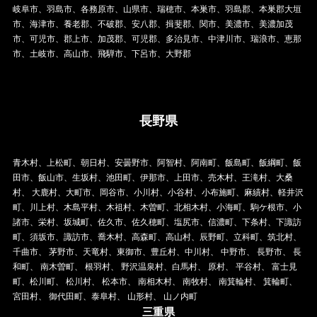
岐阜市、羽島市、各務原市、山県市、瑞穂市、本巣市、羽島郡、本巣郡大垣
市、海津市、養老郡、不破郡、安八郡、揖斐郡、関市、美濃市、美濃加茂
市、可児市、郡上市、加茂郡、可児郡、多治見市、中津川市、瑞浪市、恵那
市、土岐市、高山市、飛騨市、下呂市、大野郡
長野県
青木村、上松町、朝日村、安曇野市、阿智村、阿南町、飯島町、飯綱町、飯
田市、飯山市、生坂村、池田町、伊那市、上田市、売木村、王滝村、大桑
村、 大鹿村、大町市、岡谷市、小川村、小谷村、小布施町、麻績村、軽井沢
町、川上村、木島平村、木祖村、木曽町、北相木村、小海町、駒ケ根市、小
諸市、栄村、坂城町、佐久市、佐久穂町、塩尻市、信濃町、下条村、下諏訪
町、須坂市、諏訪市、喬木村、高森町、高山村、辰野町、立科町、筑北村、
千曲市、 茅野市、天竜村、東御市、豊丘村、中川村、 中野市、 長野市、 長
和町、 南木曽町、 根羽村、 野沢温泉村、白馬村、 原村、 平谷村、 富士見
町、松川町、 松川村、 松本市、 南相木村、 南牧村、 南箕輪村、 箕輪町、
宮田村、 御代田町、泰阜村、 山形村、 山ノ内町
三重県