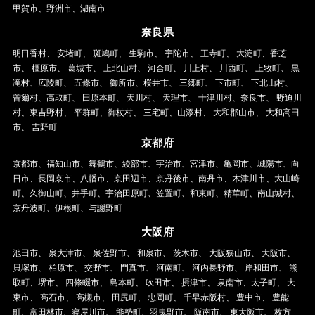
甲賀市、野洲市、湖南市
奈良県
明日香村、 安堵町、 斑鳩町、 生駒市、 宇陀市、 王寺町、 大淀町、香芝
市、 橿原市、 葛城市、 上北山村、 河合町、 川上村、 川西町、 上牧町、 黒
滝村、広陵町、 五條市、 御所市、桜井市、 三郷町、 下市町、 下北山村、
曽爾村、高取町、 田原本町、 天川村、 天理市、 十津川村、奈良市、 野迫川
村、東吉野村、 平群町、御杖村、 三宅町、山添村、 大和郡山市、 大和高田
市、 吉野町
京都府
京都市、福知山市、舞鶴市、綾部市、宇治市、宮津市、亀岡市、城陽市、向
日市、長岡京市、八幡市、京田辺市、京丹後市、南丹市、木津川市、大山崎
町、久御山町、井手町、宇治田原町、笠置町、和束町、精華町、南山城村、
京丹波町、伊根町、与謝野町
大阪府
池田市、 泉大津市、 泉佐野市、 和泉市、 茨木市、 大阪狭山市、 大阪市、
貝塚市、 柏原市、 交野市、 門真市、 河南町、 河内長野市、 岸和田市、 熊
取町、堺市、 四條畷市、 島本町、 吹田市、 摂津市、 泉南市、太子町、 大
東市、 高石市、 高槻市、 田尻町、 忠岡町、 千早赤阪村、 豊中市、 豊能
町、富田林市、寝屋川市、 能勢町、羽曳野市、 阪南市、 東大阪市、 枚方