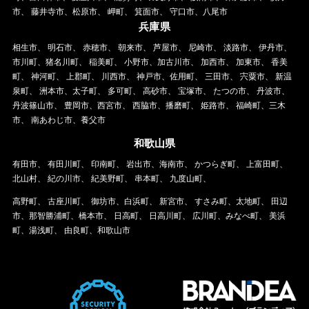
市、 藤井寺市、松原市、 岬町、 箕面市、 守口市、八尾市
兵庫県
相生市、 明石市、 赤穂市、 朝来市、 芦屋市、 尼崎市、 淡路市、 伊丹市、
市川町、猪名川町、 稲美町、 小野市、加古川市、 加西市、 加東市、 香美
町、 神河町、 上郡町、 川西市、 神戸市、佐用町、 三田市、 宍粟市、 新温
泉町、 洲本市、太子町、 多可町、 高砂市、 宝塚市、 たつの市、 丹波市、
丹波篠山市、 豊岡市、西宮市、 西脇市、播磨町、 姫路市、 福崎町、三木
市、 南あわじ市、養父市
和歌山県
有田市、 有田川町、 印南町、 岩出市、海南市、 かつらぎ町、 上富田町、
北山村、 紀の川市、 紀美野町、 串本町、 九度山町、
高野町、 古座川町、 御坊市、白浜町、 新宮市、 すさみ町、太地町、 田辺
市、那智勝浦町、橋本市、 日高町、 日高川町、 広川町、みなべ町、 美浜
町、湯浅町、 由良町、和歌山市