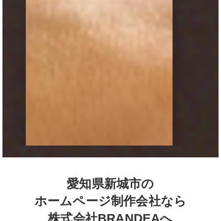
愛知県新城市の
ホームページ制作会社なら
株式会社BRANDEAへ