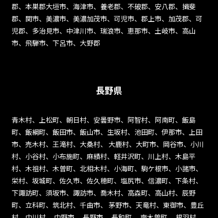
052-228-
問い合わせフォーム
郡、本巣郡大垣市、海津市、養老郡、不破郡、安八郡、揖斐
郡、関市、美濃市、美濃加茂市、可児市、郡上市、加茂郡、可
児郡、多治見市、中津川市、瑞浪市、恵那市、土岐市、高山
市、飛騨市、下呂市、大野郡
長野県
青木村、上松町、朝日村、安曇野市、阿智村、阿南町、飯島
町、飯綱町、飯田市、飯山市、生坂村、池田町、伊那市、上田
市、売木村、王滝村、大桑村、 大鹿村、大町市、岡谷市、小川
村、小谷村、小布施町、麻績村、軽井沢町、川上村、木島平
村、木祖村、木曽町、北相木村、小海町、駒ケ根市、小諸市、
栄村、坂城町、佐久市、佐久穂町、塩尻市、信濃町、下条村、
下諏訪町、須坂市、諏訪市、喬木村、高森町、高山村、辰野
町、立科町、筑北村、千曲市、 茅野市、天竜村、東御市、豊丘
村、中川村、 中野市、 長野市、 長和町、 南木曽町、 根羽村、