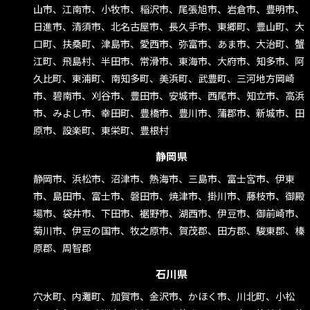
お
山市、江南市、小牧市、稲沢市、尾張旭市、岩倉市、豊明市、
日進市、清須市、北名古屋市、長久手市、東郷町、豊山町、大
口町、扶桑町、津島市、愛西市、弥富市、あま市、大治町、蟹
江町、飛島村、半田市、常滑市、東海市、大府市、知多市、阿
久比町、東浦町、南知多町、美浜町、武豊町、三河地方岡崎
市、碧南市、刈谷市、豊田市、安城市、西尾市、知立市、高浜
市、みよし市、幸田町、豊橋市、豊川市、蒲郡市、新城市、田
原市、設楽町、東栄町、豊根村
静岡県
静岡市、浜松市、沼津市、熱海市、三島市、富士宮市、伊東
市、島田市、富士市、磐田市、焼津市、掛川市、藤枝市、御殿
場市、袋井市、下田市、裾野市、湖西市、伊豆市、御前崎市、
菊川市、伊豆の国市、牧之原市、賀茂郡、田方郡、駿東郡、榛
原郡、周智郡
石川県
穴水町、内灘町、加賀市、金沢市、かほく市、川北町、小松