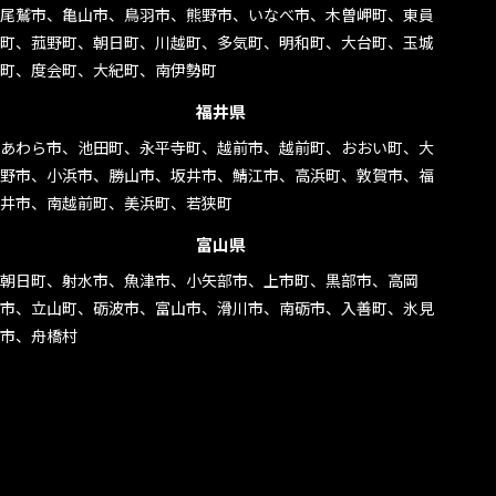
7090
尾鷲市、亀山市、鳥羽市、熊野市、いなべ市、木曽岬町、東員
町、菰野町、朝日町、川越町、多気町、明和町、大台町、玉城
町、度会町、大紀町、南伊勢町
福井県
あわら市、池田町、永平寺町、越前市、越前町、おおい町、大
野市、小浜市、勝山市、坂井市、鯖江市、高浜町、敦賀市、福
井市、南越前町、美浜町、若狭町
富山県
朝日町、射水市、魚津市、小矢部市、上市町、黒部市、高岡
市、立山町、砺波市、富山市、滑川市、南砺市、入善町、氷見
市、舟橋村