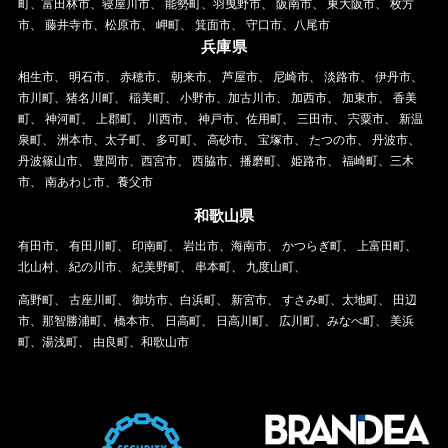
町、富田林市、寝屋川市、 能勢町、羽曳野市、 阪南市、 東大阪市、 枚方
市、 藤井寺市、松原市、 岬町、 箕面市、 守口市、八尾市
兵庫県
相生市、 明石市、 赤穂市、 朝来市、 芦屋市、 尼崎市、 淡路市、 伊丹市、
市川町、猪名川町、 稲美町、 小野市、加古川市、 加西市、 加東市、 香美
町、 神河町、 上郡町、 川西市、 神戸市、佐用町、 三田市、 宍粟市、 新温
泉町、 洲本市、太子町、 多可町、 高砂市、 宝塚市、 たつの市、 丹波市、
丹波篠山市、 豊岡市、西宮市、 西脇市、播磨町、 姫路市、 福崎町、三木
市、 南あわじ市、養父市
和歌山県
有田市、 有田川町、 印南町、 岩出市、海南市、 かつらぎ町、 上富田町、
北山村、 紀の川市、 紀美野町、 串本町、 九度山町、
高野町、 古座川町、 御坊市、白浜町、 新宮市、 すさみ町、太地町、 田辺
市、那智勝浦町、橋本市、 日高町、 日高川町、 広川町、みなべ町、 美浜
町、湯浅町、 由良町、和歌山市