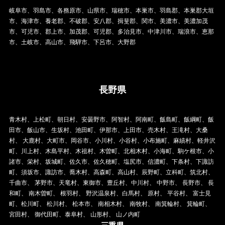
岐阜市、羽島市、各務原市、山県市、瑞穂市、本巣市、羽島郡、本巣郡大垣
市、海津市、養老郡、不破郡、安八郡、揖斐郡、関市、美濃市、美濃加茂
市、可児市、郡上市、加茂郡、可児郡、多治見市、中津川市、瑞浪市、恵那
市、土岐市、高山市、飛騨市、下呂市、大野郡
長野県
青木村、上松町、朝日村、安曇野市、阿智村、阿南町、飯島町、飯綱町、飯
田市、飯山市、生坂村、池田町、伊那市、上田市、売木村、王滝村、大桑
村、 大鹿村、大町市、岡谷市、小川村、小谷村、小布施町、麻績村、軽井沢
町、川上村、木島平村、木祖村、木曽町、北相木村、小海町、駒ケ根市、小
諸市、栄村、坂城町、佐久市、佐久穂町、塩尻市、信濃町、下条村、下諏訪
町、須坂市、諏訪市、喬木村、高森町、高山村、辰野町、立科町、筑北村、
千曲市、 茅野市、天竜村、東御市、豊丘村、中川村、 中野市、 長野市、 長
和町、 南木曽町、 根羽村、 野沢温泉村、白馬村、 原村、 平谷村、 富士見
町、松川町、 松川村、 松本市、 南相木村、 南牧村、 南箕輪村、 箕輪町、
宮田村、 御代田町、泰阜村、 山形村、 山ノ内町