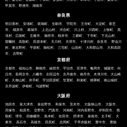
甲賀市、野洲市、湖南市
奈良県
明日香村、 安堵町、 斑鳩町、 生駒市、 宇陀市、 王寺町、 大淀町、香芝
市、 橿原市、 葛城市、 上北山村、 河合町、 川上村、 川西町、 上牧町、 黒
滝村、広陵町、 五條市、 御所市、桜井市、 三郷町、 下市町、 下北山村、
曽爾村、高取町、 田原本町、 天川村、 天理市、 十津川村、奈良市、 野迫川
村、東吉野村、 平群町、御杖村、 三宅町、山添村、 大和郡山市、 大和高田
市、 吉野町
京都府
京都市、福知山市、舞鶴市、綾部市、宇治市、宮津市、亀岡市、城陽市、向
日市、長岡京市、八幡市、京田辺市、京丹後市、南丹市、木津川市、大山崎
町、久御山町、井手町、宇治田原町、笠置町、和束町、精華町、南山城村、
京丹波町、伊根町、与謝野町
大阪府
池田市、 泉大津市、 泉佐野市、 和泉市、 茨木市、 大阪狭山市、 大阪市、
貝塚市、 柏原市、 交野市、 門真市、 河南町、 河内長野市、 岸和田市、 熊
取町、堺市、 四條畷市、 島本町、 吹田市、 摂津市、 泉南市、太子町、 大
東市、 高石市、 高槻市、 田尻町、 忠岡町、 千早赤阪村、 豊中市、 豊能