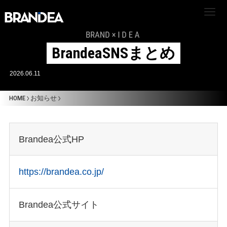
BrandeaSNSまとめ
2026.06.11
HOME
お知らせ
Brandea公式HP
HOME
ABOUT US
https://brandea.co.jp/
企業理念
Brandea公式サイト
会社概要