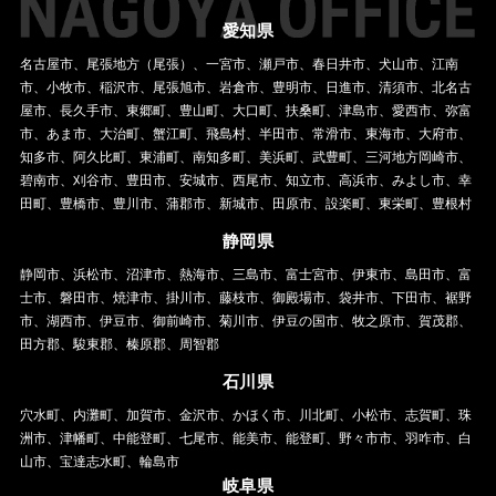
愛知県
名古屋市、尾張地方（尾張）、一宮市、瀬戸市、春日井市、犬山市、江南
市、小牧市、稲沢市、尾張旭市、岩倉市、豊明市、日進市、清須市、北名古
屋市、長久手市、東郷町、豊山町、大口町、扶桑町、津島市、愛西市、弥富
市、あま市、大治町、蟹江町、飛島村、半田市、常滑市、東海市、大府市、
知多市、阿久比町、東浦町、南知多町、美浜町、武豊町、三河地方岡崎市、
碧南市、刈谷市、豊田市、安城市、西尾市、知立市、高浜市、みよし市、幸
田町、豊橋市、豊川市、蒲郡市、新城市、田原市、設楽町、東栄町、豊根村
静岡県
静岡市、浜松市、沼津市、熱海市、三島市、富士宮市、伊東市、島田市、富
士市、磐田市、焼津市、掛川市、藤枝市、御殿場市、袋井市、下田市、裾野
市、湖西市、伊豆市、御前崎市、菊川市、伊豆の国市、牧之原市、賀茂郡、
田方郡、駿東郡、榛原郡、周智郡
石川県
穴水町、内灘町、加賀市、金沢市、かほく市、川北町、小松市、志賀町、珠
洲市、津幡町、中能登町、七尾市、能美市、能登町、野々市市、羽咋市、白
山市、宝達志水町、輪島市
岐阜県