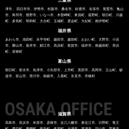
三重県
津市 、四日市市、伊勢市、松阪市、桑名市、鈴鹿市、名張市、尾鷲市、亀山
市、鳥羽市、熊野市、いなべ市、木曽岬町、東員町、菰野町、朝日町、川越
町、多気町、明和町、大台町、玉城町、度会町、大紀町、南伊勢町
福井県
あわら市、池田町、永平寺町、越前市、越前町、おおい町、大野市、小浜
市、勝山市、坂井市、鯖江市、高浜町、敦賀市、福井市、南越前町、美浜
町、若狭町
富山県
朝日町、射水市、魚津市、小矢部市、上市町、黒部市、高岡市、立山町、砺
波市、富山市、滑川市、南砺市、入善町、氷見市、舟橋村
滋賀県
高島市、長浜市、米原市、彦根市、近江八幡市、東近江市、日野町、竜王
町、愛荘町、豊郷町、甲良町、多賀町、大津市、草津市、守山市、栗東市、