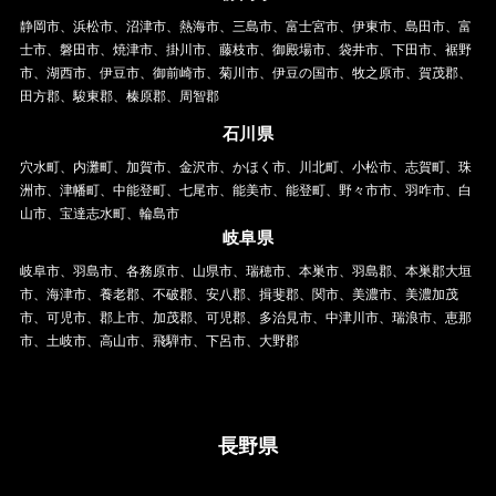
静岡市、浜松市、沼津市、熱海市、三島市、富士宮市、伊東市、島田市、富
士市、磐田市、焼津市、掛川市、藤枝市、御殿場市、袋井市、下田市、裾野
市、湖西市、伊豆市、御前崎市、菊川市、伊豆の国市、牧之原市、賀茂郡、
田方郡、駿東郡、榛原郡、周智郡
石川県
穴水町、内灘町、加賀市、金沢市、かほく市、川北町、小松市、志賀町、珠
洲市、津幡町、中能登町、七尾市、能美市、能登町、野々市市、羽咋市、白
山市、宝達志水町、輪島市
岐阜県
岐阜市、羽島市、各務原市、山県市、瑞穂市、本巣市、羽島郡、本巣郡大垣
市、海津市、養老郡、不破郡、安八郡、揖斐郡、関市、美濃市、美濃加茂
市、可児市、郡上市、加茂郡、可児郡、多治見市、中津川市、瑞浪市、恵那
市、土岐市、高山市、飛騨市、下呂市、大野郡
長野県