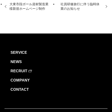
HEADOFFICEホームページ作成対応可能エ
大東市段ボール資材製造業
社員研修旅行に伴う臨時休
様新規ホームページ制作
業のお知らせ
リア
OSAKA Office SITE
SERVICE
NEWS
RECRUIT
COMPANY
制作・開発料金のお見積り、サービスに関するご相談など、
CONTACT
お気軽にお問い合わせください。