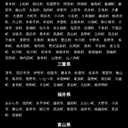
青木村、上松町、朝日村、安曇野市、阿智村、阿南町、飯島町、飯綱町、飯
田市、飯山市、生坂村、池田町、伊那市、上田市、売木村、王滝村、大桑
村、 大鹿村、大町市、岡谷市、小川村、小谷村、小布施町、麻績村、軽井沢
町、川上村、木島平村、木祖村、木曽町、北相木村、小海町、駒ケ根市、小
諸市、栄村、坂城町、佐久市、佐久穂町、塩尻市、信濃町、下条村、下諏訪
町、須坂市、諏訪市、喬木村、高森町、高山村、辰野町、立科町、筑北村、
千曲市、 茅野市、天竜村、東御市、豊丘村、中川村、 中野市、 長野市、 長
和町、 南木曽町、 根羽村、 野沢温泉村、白馬村、 原村、 平谷村、 富士見
町、松川町、 松川村、 松本市、 南相木村、 南牧村、 南箕輪村、 箕輪町、
宮田村、 御代田町、泰阜村、 山形村、 山ノ内町
三重県
津市 、四日市市、伊勢市、松阪市、桑名市、鈴鹿市、名張市、尾鷲市、亀山
市、鳥羽市、熊野市、いなべ市、木曽岬町、東員町、菰野町、朝日町、川越
町、多気町、明和町、大台町、玉城町、度会町、大紀町、南伊勢町
福井県
あわら市、池田町、永平寺町、越前市、越前町、おおい町、大野市、小浜
市、勝山市、坂井市、鯖江市、高浜町、敦賀市、福井市、南越前町、美浜
町、若狭町
富山県