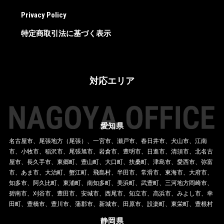
お問い合わせフォーム
Privacy Policy
052-228-7090
特定商取引法に基づく表示
対応エリア
愛知県
名古屋市、尾張地方（尾張）、一宮市、瀬戸市、春日井市、犬山市、江南
市、小牧市、稲沢市、尾張旭市、岩倉市、豊明市、日進市、清須市、北名古
屋市、長久手市、東郷町、豊山町、大口町、扶桑町、津島市、愛西市、弥富
市、あま市、大治町、蟹江町、飛島村、半田市、常滑市、東海市、大府市、
知多市、阿久比町、東浦町、南知多町、美浜町、武豊町、三河地方岡崎市、
碧南市、刈谷市、豊田市、安城市、西尾市、知立市、高浜市、みよし市、幸
田町、豊橋市、豊川市、蒲郡市、新城市、田原市、設楽町、東栄町、豊根村
静岡県