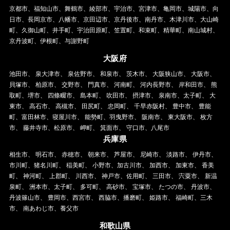
京都市、福知山市、舞鶴市、綾部市、宇治市、宮津市、亀岡市、城陽市、向
日市、長岡京市、八幡市、京田辺市、京丹後市、南丹市、木津川市、大山崎
町、久御山町、井手町、宇治田原町、笠置町、和束町、精華町、南山城村、
京丹波町、伊根町、与謝野町
大阪府
池田市、 泉大津市、 泉佐野市、 和泉市、 茨木市、 大阪狭山市、 大阪市、
貝塚市、 柏原市、 交野市、 門真市、 河南町、 河内長野市、 岸和田市、 熊
取町、堺市、 四條畷市、 島本町、 吹田市、 摂津市、 泉南市、太子町、 大
東市、 高石市、 高槻市、 田尻町、 忠岡町、 千早赤阪村、 豊中市、 豊能
町、富田林市、寝屋川市、 能勢町、羽曳野市、 阪南市、 東大阪市、 枚方
市、 藤井寺市、松原市、 岬町、 箕面市、 守口市、八尾市
兵庫県
相生市、 明石市、 赤穂市、 朝来市、 芦屋市、 尼崎市、 淡路市、 伊丹市、
市川町、猪名川町、 稲美町、 小野市、加古川市、 加西市、 加東市、 香美
町、 神河町、 上郡町、 川西市、 神戸市、佐用町、 三田市、 宍粟市、 新温
泉町、 洲本市、太子町、 多可町、 高砂市、 宝塚市、 たつの市、 丹波市、
丹波篠山市、 豊岡市、西宮市、 西脇市、播磨町、 姫路市、 福崎町、三木
市、 南あわじ市、養父市
和歌山県