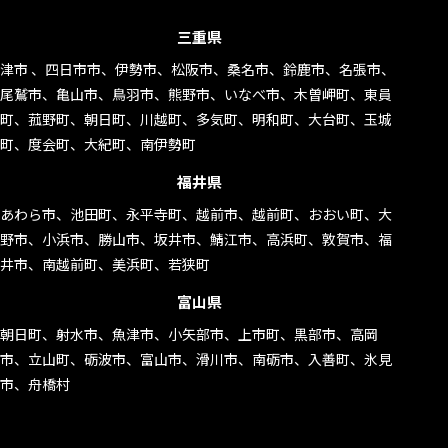
三重県
津市 、四日市市、伊勢市、松阪市、桑名市、鈴鹿市、名張市、
尾鷲市、亀山市、鳥羽市、熊野市、いなべ市、木曽岬町、東員
町、菰野町、朝日町、川越町、多気町、明和町、大台町、玉城
町、度会町、大紀町、南伊勢町
福井県
あわら市、池田町、永平寺町、越前市、越前町、おおい町、大
野市、小浜市、勝山市、坂井市、鯖江市、高浜町、敦賀市、福
井市、南越前町、美浜町、若狭町
富山県
朝日町、射水市、魚津市、小矢部市、上市町、黒部市、高岡
市、立山町、砺波市、富山市、滑川市、南砺市、入善町、氷見
市、舟橋村