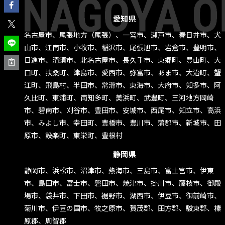
愛知県
名古屋市、尾張地方（尾張）、一宮市、瀬戸市、春日井市、犬
山市、江南市、小牧市、稲沢市、尾張旭市、岩倉市、豊明市、
日進市、清須市、北名古屋市、長久手市、東郷町、豊山町、大
口町、扶桑町、津島市、愛西市、弥富市、あま市、大治町、蟹
江町、飛島村、半田市、常滑市、東海市、大府市、知多市、阿
久比町、東浦町、南知多町、美浜町、武豊町、三河地方岡崎
市、碧南市、刈谷市、豊田市、安城市、西尾市、知立市、高浜
市、みよし市、幸田町、豊橋市、豊川市、蒲郡市、新城市、田
原市、設楽町、東栄町、豊根村
静岡県
静岡市、浜松市、沼津市、熱海市、三島市、富士宮市、伊東
市、島田市、富士市、磐田市、焼津市、掛川市、藤枝市、御殿
場市、袋井市、下田市、裾野市、湖西市、伊豆市、御前崎市、
菊川市、伊豆の国市、牧之原市、賀茂郡、田方郡、駿東郡、榛
原郡、周智郡