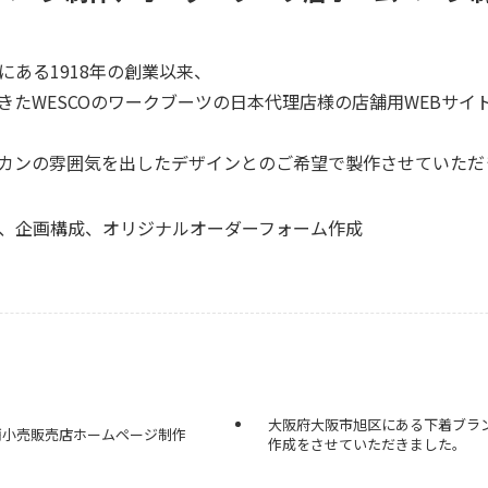
示
ある1918年の創業以来、
きたWESCOのワークブーツの日本代理店様の店舗用WEBサイ
ページ作成対応可能エリア
カンの雰囲気を出したデザインとのご希望で製作させていただ
、企画構成、オリジナルオーダーフォーム作成
金のお見積り、サービスに関するご相談など、
お気軽にお問い合わ
大阪府大阪市旭区にある下着ブラ
酒小売販売店ホームページ制作
作成をさせていただきました。