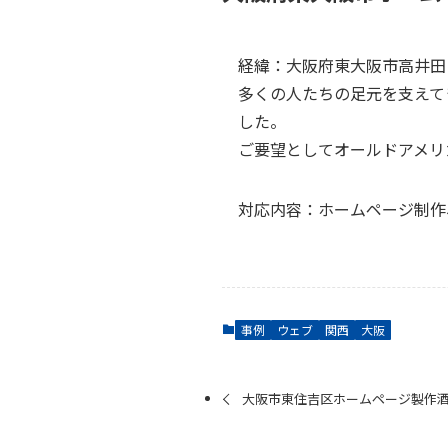
特定商取引法に基づく表
プライバシーポリシー
経緯：大阪府東大阪市高井田に
多くの人たちの足元を支えて
HEADOFFICEホーム
した。
ご要望としてオールドアメリ
OSAKA Office SITE
対応内容：ホームページ制作
事例
ウェブ
関西
大阪
制作・開発料
大阪市東住吉区ホームページ製作