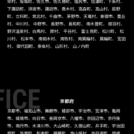
栄村、坂城町、佐久市、佐久穂町、塩尻市、信濃町、下条村、
下諏訪町、須坂市、諏訪市、喬木村、高森町、高山村、辰野
町、立科町、筑北村、千曲市、 茅野市、天竜村、東御市、豊丘
村、中川村、 中野市、 長野市、 長和町、 南木曽町、 根羽村、
野沢温泉村、白馬村、 原村、 平谷村、 富士見町、松川町、 松
川村、 松本市、 南相木村、 南牧村、 南箕輪村、 箕輪町、 宮田
村、 御代田町、泰阜村、 山形村、 山ノ内町
京都府
京都市、福知山市、舞鶴市、綾部市、宇治市、宮津市、亀岡
市、城陽市、向日市、長岡京市、八幡市、京田辺市、京丹後
市、南丹市、木津川市、大山崎町、久御山町、井手町、宇治田
原町、笠置町、和束町、精華町、南山城村、京丹波町、伊根